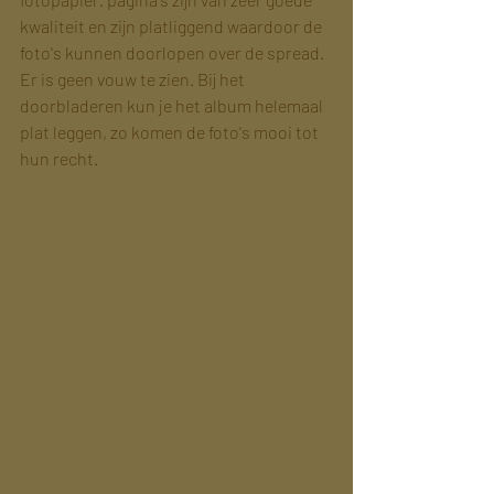
kwaliteit en zijn platliggend waardoor de 
foto's kunnen doorlopen over de spread. 
Er is geen vouw te zien. Bij het 
doorbladeren kun je het album helemaal 
plat leggen, zo komen de foto's mooi tot 
hun recht.