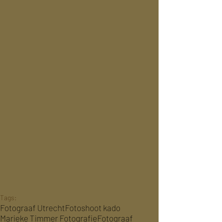
Tags:
Fotograaf Utrecht
Fotoshoot kado
Marieke Timmer Fotografie
Fotograaf