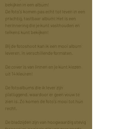
bekijken in een album!
De foto's komen pas echt tot leven in een 
prachtig, tastbaar album! Het is een 
herinnering die je kunt vasthouden en 
telkens kunt bekijken!
Bij de fotoshoot kan ik een mooi album 
leveren, in verschillende formaten.
De cover is van linnen en je kunt kiezen 
uit 14 kleuren!
De fotoalbums die ik lever zijn 
platliggend, waardoor er geen vouw te 
zien is. Zo komen de foto's mooi tot hun 
recht. 
De bladzijden zijn van hoogwaardig stevig 
fotopapier. pagina's zijn van zeer goede 