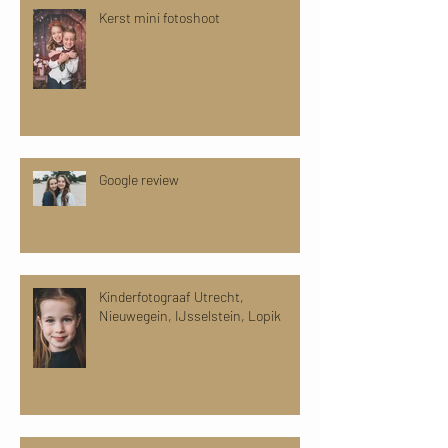
Kerst mini fotoshoot
Google review
Kinderfotograaf Utrecht,
Nieuwegein, IJsselstein, Lopik