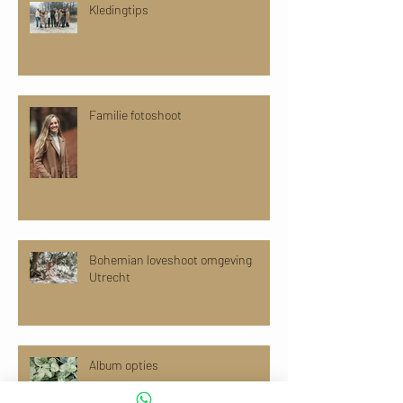
Kledingtips
Familie fotoshoot
Bohemian loveshoot omgeving
Utrecht
Album opties