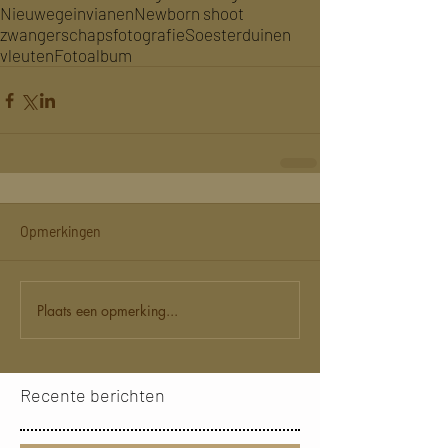
Nieuwegein
vianen
Newborn shoot
zwangerschapsfotografie
Soesterduinen
vleuten
Fotoalbum
Opmerkingen
Plaats een opmerking...
Recente berichten