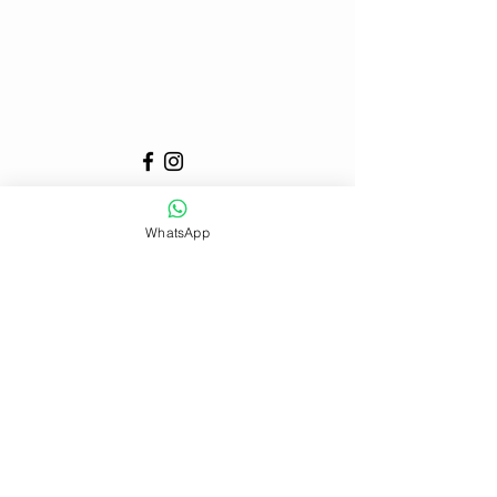
Algemene
WhatsApp
voorwaarden: