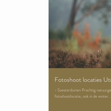
Fotoshoot locaties U
- Soesterduinen Prachtig natuurge
fotoshootlocatie, ook in de winter..