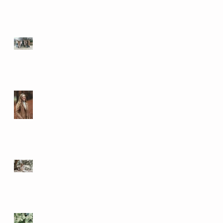
Kledingtips
Familie fotoshoot
Bohemian loveshoot
omgeving Utrecht
Album opties