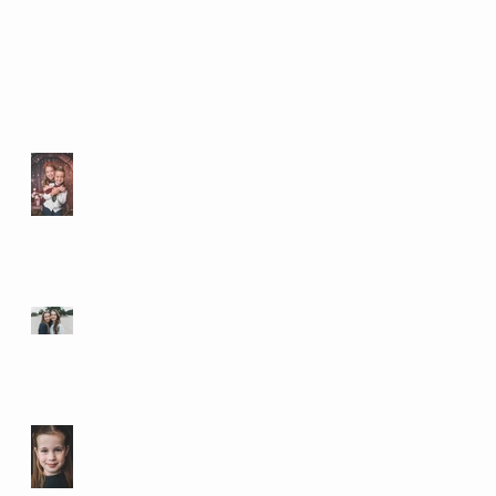
Kerst mini fotoshoot
Google review
Kinderfotograaf Utrecht,
Nieuwegein, IJsselstein,
Lopik