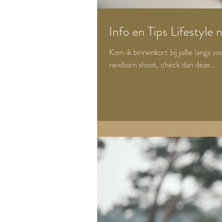
Info en Tips Lifestyle
Kom ik binnenkort bij jullie langs v
newborn shoot, check dan deze...