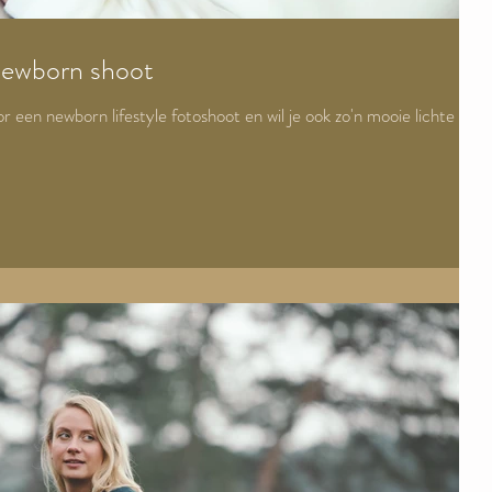
 newborn shoot
oor een newborn lifestyle fotoshoot en wil je ook zo'n mooie lichte