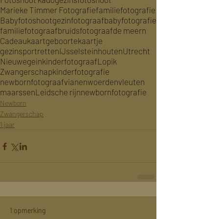
Marieke Timmer Fotografie
familiefotografie
Babyfotoshoot
gezinfotograaf
babyfotografie
familiefotograaf
bruidsfotograaf
de meern
Cadeaukaart
geboortekaartje
gezinsportretten
IJsselstein
houten
Utrecht
Nieuwegein
kinderfotograaf
Lopik
Zwangerschap
kinderfotografie
newbornfotograaf
vianen
woerden
vleuten
maarssen
Leidsche rijn
newbornfotografie
Newborn
Zwangerschap
1 jaar
1 opmerking