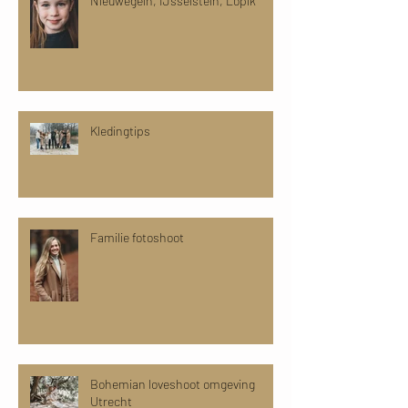
Nieuwegein, IJsselstein, Lopik
Kledingtips
Familie fotoshoot
Bohemian loveshoot omgeving
Utrecht