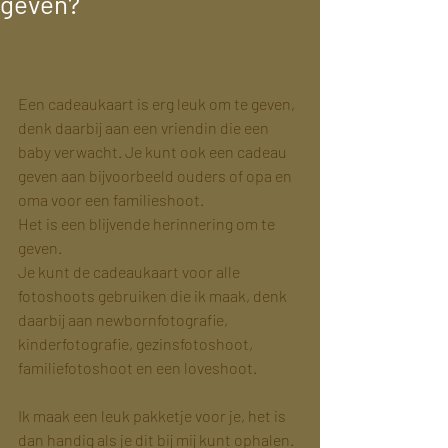
geven?
Een cadeaukaart is erg leuk om te geven, 
denk daarbij aan een vriendin die een 
baby verwacht. Je kunt ook een cadeau 
geven aan bijvoorbeeld ouders of opa en 
oma voor een familieshoot.
Het is een blijvende herinnering om te 
geven.
Je kunt de cadeaukaart voor alle 
fotoshoots gebruiken die ik maak, denk 
daarbij aan newbornfotografie, 
kinderfotografie, gezinsfotoshoot, 
familiefotoshoot en een loveshoot.
Ik maak een leuk pakketje voor je, het is 
dan handig als je dit bij mij kunt ophalen.