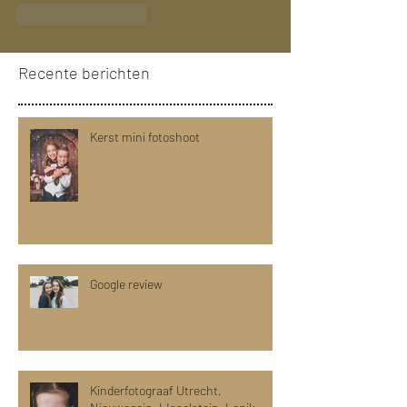
Like
Reageren
Recente berichten
Kerst mini fotoshoot
Google review
Kinderfotograaf Utrecht,