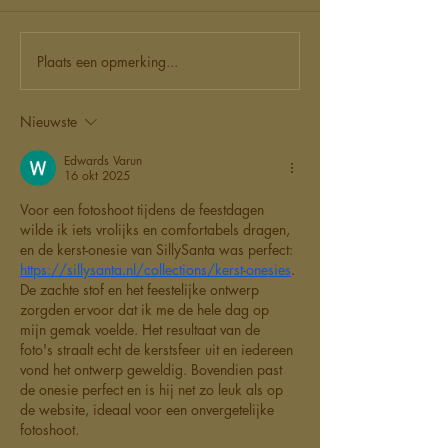
Plaats een opmerking...
Nieuwste
Edwards Varun
16 okt 2025
Voor een fotoshoot tijdens de feestdagen 
wilde ik iets vrolijks en comfortabels dragen, 
en de kerst-onesie van SillySanta was perfect: 
https://sillysanta.nl/collections/kerst-onesies
. 
De zachte stof en het feestelijke ontwerp 
zorgden ervoor dat ik me de hele dag op 
mijn gemak voelde. Het resultaat van de 
foto's straalt echt de kerstsfeer uit en iedereen 
vond het ontwerp geweldig. Bovendien past 
de onesie perfect en is hij net zo leuk als op 
de website, ideaal voor een onvergetelijke 
fotoshoot.