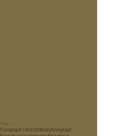
Tags:
Fotograaf Utrecht
Babyfotograaf
Fotoshoot kado
gezinsfotoshoot