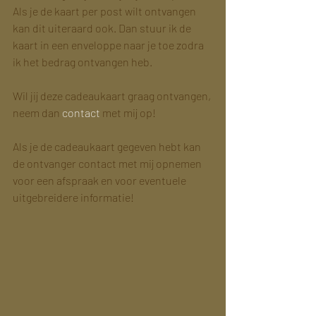
Als je de kaart per post wilt ontvangen 
kan dit uiteraard ook. Dan stuur ik de 
kaart in een enveloppe naar je toe zodra 
ik het bedrag ontvangen heb.
Wil jij deze cadeaukaart graag ontvangen, 
neem dan 
contact
 met mij op!
Als je de cadeaukaart gegeven hebt kan 
de ontvanger contact met mij opnemen 
voor een afspraak en voor eventuele 
uitgebreidere informatie!